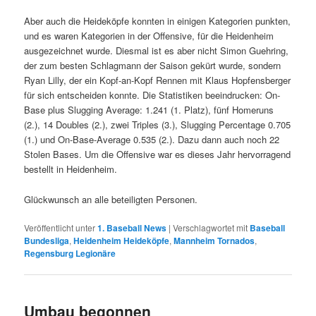
Aber auch die Heideköpfe konnten in einigen Kategorien punkten,
und es waren Kategorien in der Offensive, für die Heidenheim
ausgezeichnet wurde. Diesmal ist es aber nicht Simon Guehring,
der zum besten Schlagmann der Saison gekürt wurde, sondern
Ryan Lilly, der ein Kopf-an-Kopf Rennen mit Klaus Hopfensberger
für sich entscheiden konnte. Die Statistiken beeindrucken: On-
Base plus Slugging Average: 1.241 (1. Platz), fünf Homeruns
(2.), 14 Doubles (2.), zwei Triples (3.), Slugging Percentage 0.705
(1.) und On-Base-Average 0.535 (2.). Dazu dann auch noch 22
Stolen Bases. Um die Offensive war es dieses Jahr hervorragend
bestellt in Heidenheim.
Glückwunsch an alle beteiligten Personen.
Veröffentlicht unter
1. Baseball News
|
Verschlagwortet mit
Baseball
Bundesliga
,
Heidenheim Heideköpfe
,
Mannheim Tornados
,
Regensburg Legionäre
Umbau begonnen