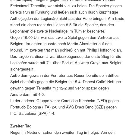
Ferieninsel Teneriffa, war nicht viel zu holen. Die Spanier gingen
bereits früh in Führung und ließen sich auch durch kurzfristige
Aufholjagden der Legionäre nicht aus der Ruhe bringen. Am Ende
stand ein doch recht deutliches 8-5 für die Spanier, das den
Legionären die zweite Niederlage im Turnier bescherte.
Gegen 16:00 Uhr war das zweite Spiel gegen den Vertreter aus
Belgien. Im ersten musste noch Martin Almstetter auf den
Mound, im zweiten trat man schließlich mit Phillip Hoffschild an.
Das Ergebnis diesmal war überzeugender, der erste Sieg für die
Legionäre wurde mit 7-1 über Port of Antwerp Greys aus Belgien
sichergestellt.
Außerdem gewann der Vertreter aus Rouen bereits sein drittes
Spiel ebenfalls gegen die Belgier mit 5-4. Danesi Caffe‘ Nettuno
gewann gegen Teneriffa mit 12-2 und verlor später gegen
Amsterdam mit 4-0.
In der anderen Gruppe verlor Corendon Kienheim (NED) gegen
Fortitudo Bologna (ITA) 2-6 und AVG Draci Brno (CZE) gegen
F.C. Barcelona (SPA) 1-4.
Zweiter Tag
Regen in Nettuno, schon den zweiten Tag in Folge. Von den