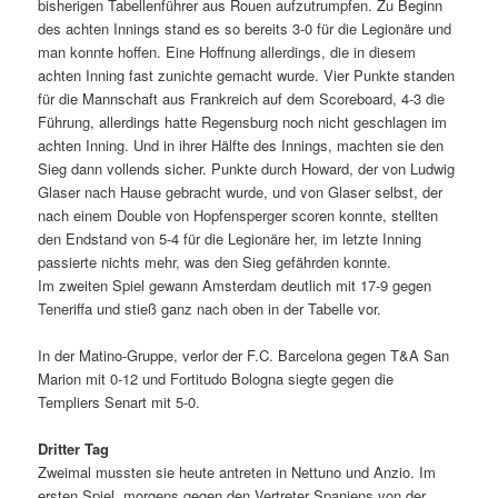
bisherigen Tabellenführer aus Rouen aufzutrumpfen. Zu Beginn
des achten Innings stand es so bereits 3-0 für die Legionäre und
man konnte hoffen. Eine Hoffnung allerdings, die in diesem
achten Inning fast zunichte gemacht wurde. Vier Punkte standen
für die Mannschaft aus Frankreich auf dem Scoreboard, 4-3 die
Führung, allerdings hatte Regensburg noch nicht geschlagen im
achten Inning. Und in ihrer Hälfte des Innings, machten sie den
Sieg dann vollends sicher. Punkte durch Howard, der von Ludwig
Glaser nach Hause gebracht wurde, und von Glaser selbst, der
nach einem Double von Hopfensperger scoren konnte, stellten
den Endstand von 5-4 für die Legionäre her, im letzte Inning
passierte nichts mehr, was den Sieg gefährden konnte.
Im zweiten Spiel gewann Amsterdam deutlich mit 17-9 gegen
Teneriffa und stieß ganz nach oben in der Tabelle vor.
In der Matino-Gruppe, verlor der F.C. Barcelona gegen T&A San
Marion mit 0-12 und Fortitudo Bologna siegte gegen die
Templiers Senart mit 5-0.
Dritter Tag
Zweimal mussten sie heute antreten in Nettuno und Anzio. Im
ersten Spiel, morgens gegen den Vertreter Spaniens von der