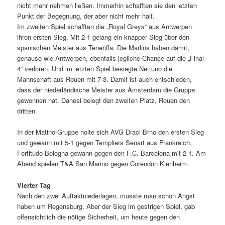
nicht mehr nehmen ließen. Immerhin schafften sie den letzten
Punkt der Begegnung, der aber nicht mehr half.
Im zweiten Spiel schafften die „Royal Greys“ aus Antwerpen
ihren ersten Sieg. Mit 2-1 gelang ein knapper Sieg über den
spanischen Meister aus Teneriffa. Die Marlins haben damit,
genauso wie Antwerpen, ebenfalls jegliche Chance auf die „Final
4“ verloren. Und im letzten Spiel besiegte Nettuno die
Mannschaft aus Rouen mit 7-3. Damit ist auch entschieden,
dass der niederländische Meister aus Amsterdam die Gruppe
gewonnen hat. Danesi belegt den zweiten Platz, Rouen den
dritten.
In der Matino-Gruppe holte sich AVG Draci Brno den ersten Sieg
und gewann mit 5-1 gegen Templiers Senart aus Frankreich.
Fortitudo Bologna gewann gegen den F.C. Barcelona mit 2-1. Am
Abend spielen T&A San Marino gegen Corendon Kienheim.
Vierter Tag
Nach den zwei Auftaktniederlagen, musste man schon Angst
haben um Regensburg. Aber der Sieg im gestrigen Spiel, gab
offensichtlich die nötige Sicherheit, um heute gegen den