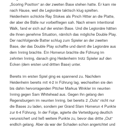
„Scoring Position“ an der zweiten Base stehen hatte. Er kam nie
nach Hause, weil die Legionäre taktisch klug spielten.
Heidenheim schickte Ray Stokes als Pinch Hitter an die Platte,
der aber die Bälle nur vorbeifliegen sah. Nach einem intentional
Walk, fand er sich auf der ersten Base. Und die Legionäre hätten
die ihnen genehme Situation, nämlich das mögliche Double Play.
Der nachfolgende Batter schlug zum Spieler an der zweiten
Base, der das Double Play schaffte und damit die Legionäre aus
dem Inning brachte. Ein Homerun brachte die Führung im
zehnten Inning, danach ging Heidenheim trotz Spieler auf den
Ecken (dem ersten und dritten Base) unter.
Bereits im ersten Spiel ging es spannend zu. Nachdem
Heidenheim bereits mit 4-2 in Führung lag, wechselten sie den
bis dahin hervorragenden Pitcher Markus Winkler im neunten
Inning gegen Sam Whitehead aus. Gegen ihn gelang den
Regensburgern im neunten Inning, bei bereits 2 „Outs“ nicht nur
die Bases zu laden, sondern per Grand Slam Homerun 4 Punkte
zur 6-4 Führung. In der Folge, agierte die Verteidigung deutlich
verunsichert und ließ weitere Punkte zu, bevor das dritte „Out“
endlich gelang. Aber da war der Schaden schon angerichtet und