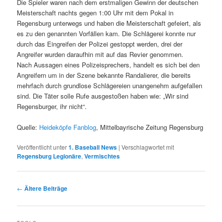
Die Spieler waren nach dem erstmaligen Gewinn der deutschen
Meisterschaft nachts gegen 1:00 Uhr mit dem Pokal in
Regensburg unterwegs und haben die Meisterschaft gefeiert, als
es zu den genannten Vorfällen kam. Die Schlägerei konnte nur
durch das Eingreifen der Polizei gestoppt werden, drei der
Angreifer wurden daraufhin mit auf das Revier genommen.
Nach Aussagen eines Polizeisprechers, handelt es sich bei den
Angreifern um in der Szene bekannte Randalierer, die bereits
mehrfach durch grundlose Schlägereien unangenehm aufgefallen
sind. Die Täter solle Rufe ausgestoßen haben wie: „Wir sind
Regensburger, ihr nicht“.
Quelle:
Heideköpfe Fanblog
, Mittelbayrische Zeitung Regensburg
Veröffentlicht unter
1. Baseball News
|
Verschlagwortet mit
Regensburg Legionäre
,
Vermischtes
Beitrags-
←
Ältere Beiträge
Navigation