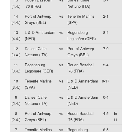
(4.4.)
’76 (FRA)
Nettuno (ITA)
14
Port of Antwerp
vs.
Tenerife Marlins
2-1
(4.4.)
Greys (BEL)
(SPA)
13
L & D Amsterdam
vs.
Regensburg
8-4
(4.4.)
(NED)
Legionäre (GER)
12
Danesi Caffe‘
vs.
Port of Antwerp
7-0
(3.4.)
Nettuno (ITA)
Greys (BEL)
11
Regensburg
vs.
Rouen Baseball
5-4
(3.4.)
Legionäre (GER)
’76 (FRA)
10
Tenerife Marlins
vs.
L & D Amsterdam
9-17
(3.4.)
(SPA)
(NED)
9
Danesi Caffe‘
vs.
L & D Amsterdam
0-4
(2.4.)
Nettuno (ITA)
(NED)
8
Port of Antwerp
vs.
Rouen Baseball
4-5
in
(2.4.)
Greys (BEL)
’76 (FRA)
11
7
Tenerife Marlins
vs.
Regensburg
8-5