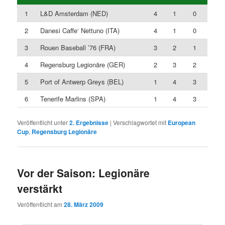
1
L&D Amsterdam (NED)
4
1
0
2
Danesi Caffe‘ Nettuno (ITA)
4
1
0
3
Rouen Baseball ’76 (FRA)
3
2
1
4
Regensburg Legionäre (GER)
2
3
2
5
Port of Antwerp Greys (BEL)
1
4
3
6
Tenerife Marlins (SPA)
1
4
3
Veröffentlicht unter
2. Ergebnisse
|
Verschlagwortet mit
European
Cup
,
Regensburg Legionäre
Vor der Saison: Legionäre
verstärkt
Veröffentlicht am
28. März 2009