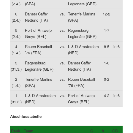
(2.4.)
(SPA)
Legionäre (GER)
6
Danesi Caffe‘
vs.
Tenerife Marlins
12-2
(2.4.)
Nettuno (ITA)
(SPA)
5
Port of Antwerp
vs.
Regensburg
1-7
(2.4.)
Greys (BEL)
Legionäre (GER)
4
Rouen Baseball
vs.
L & D Amsterdam
8-5
in 6
(1.4.)
’76 (FRA)
(NED)
3
Regensburg
vs.
Danesi Caffe‘
1-6
(31.3.)
Legionäre (GER)
Nettuno (ITA)
2
Tenerife Marlins
vs.
Rouen Baseball
0-2
(1.4.)
(SPA)
’76 (FRA)
1
L & D Amsterdam
vs.
Port of Antwerp
4-2
in 6
(31.3.)
(NED)
Greys (BEL)
Abschlusstabelle
Rank
Team
G
V
GB