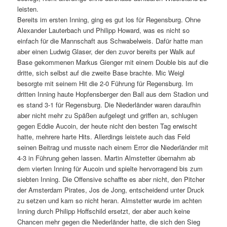
leisten.
Bereits im ersten Inning, ging es gut los für Regensburg. Ohne
Alexander Lauterbach und Philipp Howard, was es nicht so
einfach für die Mannschaft aus Schwabelweis. Dafür hatte man
aber einen Ludwig Glaser, der den zuvor bereits per Walk auf
Base gekommenen Markus Gienger mit einem Double bis auf die
dritte, sich selbst auf die zweite Base brachte. Mic Weigl
besorgte mit seinem Hit die 2-0 Führung für Regensburg. Im
dritten Inning haute Hopfensberger den Ball aus dem Stadion und
es stand 3-1 für Regensburg. Die Niederländer waren daraufhin
aber nicht mehr zu Späßen aufgelegt und griffen an, schlugen
gegen Eddie Aucoin, der heute nicht den besten Tag erwischt
hatte, mehrere harte Hits. Allerdings leistete auch das Feld
seinen Beitrag und musste nach einem Error die Niederländer mit
4-3 in Führung gehen lassen. Martin Almstetter übernahm ab
dem vierten Inning für Aucoin und spielte hervorragend bis zum
siebten Inning. Die Offensive schaffte es aber nicht, den Pitcher
der Amsterdam Pirates, Jos de Jong, entscheidend unter Druck
zu setzen und kam so nicht heran. Almstetter wurde im achten
Inning durch Philipp Hoffschild ersetzt, der aber auch keine
Chancen mehr gegen die Niederländer hatte, die sich den Sieg