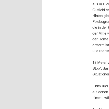
aus in Ric
Outfield e
Hinten gib
Feldbegre
die in der 
der Mitte 
der Home 
entfernt ist
und rechts
18 Meter 
Stop“, das
Situatione
Links und 
auf denen
nimmt, wäh