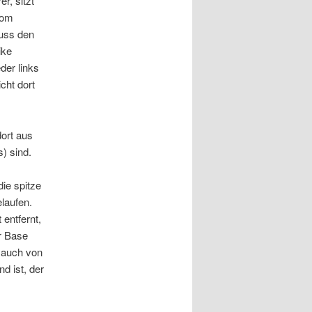
r, sitzt
vom
muss den
ike
der links
cht dort
dort aus
) sind.
die spitze
laufen.
 entfernt,
er Base
t auch von
d ist, der