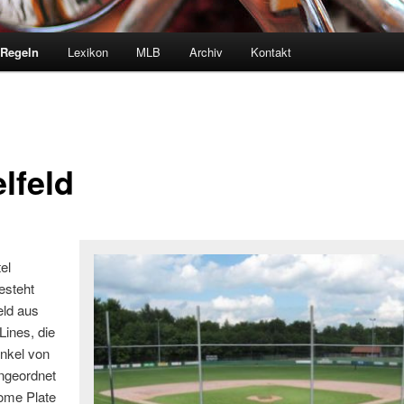
Regeln
Lexikon
MLB
Archiv
Kontakt
lfeld
el
esteht
eld aus
Lines, die
inkel von
ngeordnet
ome Plate