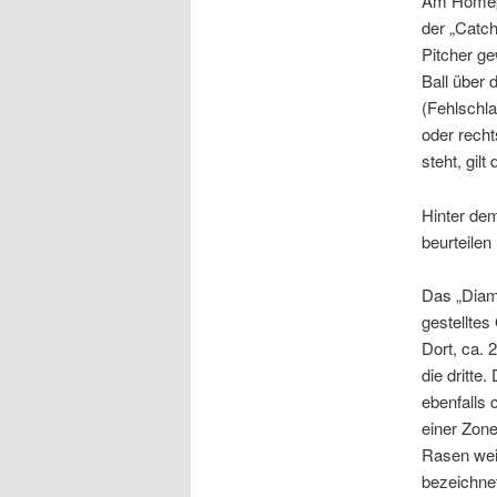
Am Homepla
der „Catch
Pitcher ge
Ball über
(Fehlschla
oder recht
steht, gilt
Hinter dem
beurteilen
Das „Diamo
gestellte
Dort, ca. 
die dritte
ebenfalls 
einer Zone
Rasen weit
bezeichne