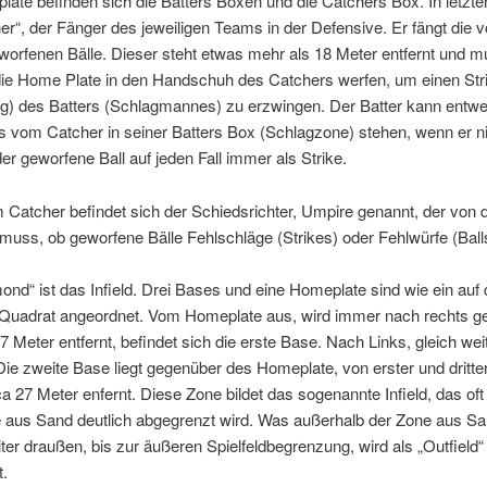
te befinden sich die Batters Boxen und die Catchers Box. In letztere
er“, der Fänger des jeweiligen Teams in der Defensive. Er fängt die 
worfenen Bälle. Dieser steht etwas mehr als 18 Meter entfernt und 
 die Home Plate in den Handschuh des Catchers werfen, um einen Str
g) des Batters (Schlagmannes) zu erzwingen. Der Batter kann entwe
s vom Catcher in seiner Batters Box (Schlagzone) stehen, wenn er ni
 der geworfene Ball auf jeden Fall immer als Strike.
 Catcher befindet sich der Schiedsrichter, Umpire genannt, der von 
 muss, ob geworfene Bälle Fehlschläge (Strikes) oder Fehlwürfe (Balls
nd“ ist das Infield. Drei Bases und eine Homeplate sind wie ein auf 
s Quadrat angeordnet. Vom Homeplate aus, wird immer nach rechts ge
27 Meter entfernt, befindet sich die erste Base. Nach Links, gleich weit
. Die zweite Base liegt gegenüber des Homeplate, von erster und dritt
ca 27 Meter enfernt. Diese Zone bildet das sogenannte Infield, das of
 aus Sand deutlich abgegrenzt wird. Was außerhalb der Zone aus San
er draußen, bis zur äußeren Spielfeldbegrenzung, wird als „Outfield“
t.