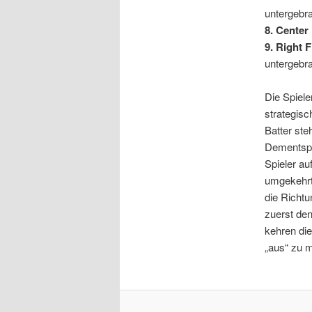
untergebra
8. Center 
9. Right F
untergebra
Die Spiele
strategisc
Batter ste
Dementspr
Spieler au
umgekehrt.
die Richtu
zuerst den
kehren die
„aus“ zu 