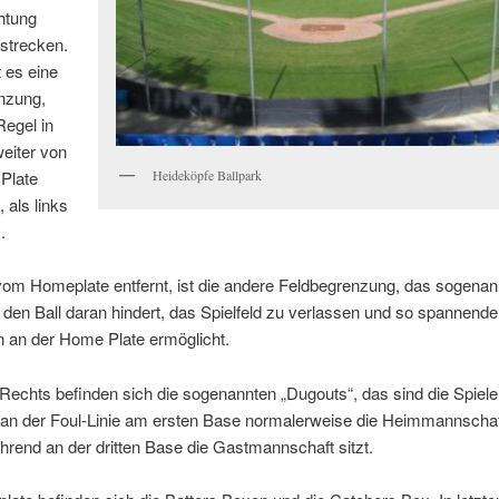
htung
rstrecken.
t es eine
nzung,
Regel in
weiter von
Plate
Heideköpfe Ballpark
, als links
.
vom Homeplate entfernt, ist die andere Feldbegrenzung, das sogenan
 den Ball daran hindert, das Spielfeld zu verlassen und so spannende
n an der Home Plate ermöglicht.
Rechts befinden sich die sogenannten „Dugouts“, das sind die Spiel
 an der Foul-Linie am ersten Base normalerweise die Heimmannschaf
rend an der dritten Base die Gastmannschaft sitzt.