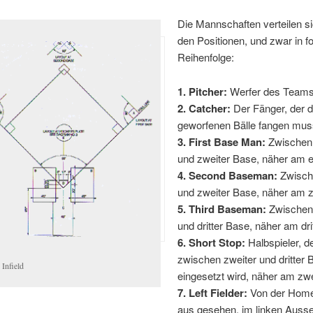
Die Mannschaften verteilen s
den Positionen, und zwar in f
Reihenfolge:
1. Pitcher:
Werfer des Team
2. Catcher:
Der Fänger, der d
geworfenen Bälle fangen mus
3. First Base Man:
Zwischen 
und zweiter Base, näher am e
4. Second Baseman:
Zwisch
und zweiter Base, näher am z
5. Third Baseman:
Zwischen 
und dritter Base, näher am dri
6. Short Stop:
Halbspieler, d
zwischen zweiter und dritter 
 Infield
eingesetzt wird, näher am zwe
7. Left Fielder:
Von der Home
aus gesehen, im linken Ausse