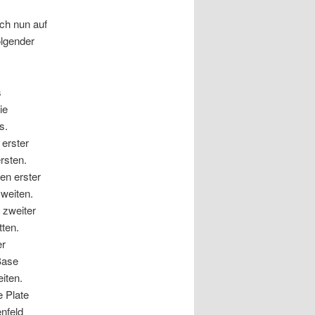
ich nun auf
olgender
s
ie
s.
erster
rsten.
en erster
weiten.
zweiter
tten.
er
Base
iten.
 Plate
nfeld