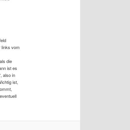
feld
 links vom
ls die
nn ist es
 also in
chtig ist,
 kommt,
eventuell