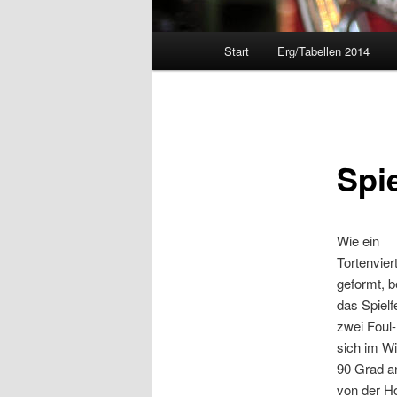
Hauptmenü
Start
Erg/Tabellen 2014
Spie
Wie ein
Tortenviert
geformt, b
das Spielf
zwei Foul-
sich im W
90 Grad a
von der H