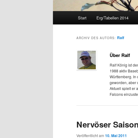
Hauptmenü
Start
Erg/Tabellen 2014
Ralf
ARCHIV DES AUTORS:
Über Ralf
Ralf König ist d
1988 aktiv Baseba
Württemberg. In d
geworden, aber 
Aktuell spielt e
Falcons einzuste
Nervöser Saison
Veröffentlicht am
10. Mai 2011