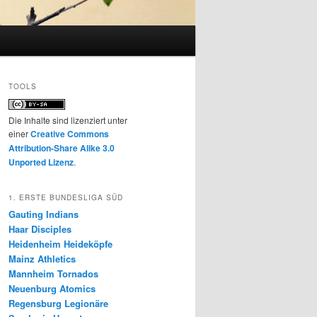
TOOLS
Die Inhalte sind lizenziert unter
einer
Creative Commons
Attribution-Share Alike 3.0
Unported Lizenz
.
1. ERSTE BUNDESLIGA SÜD
Gauting Indians
Haar Disciples
Heidenheim Heideköpfe
Mainz Athletics
Mannheim Tornados
Neuenburg Atomics
Regensburg Legionäre