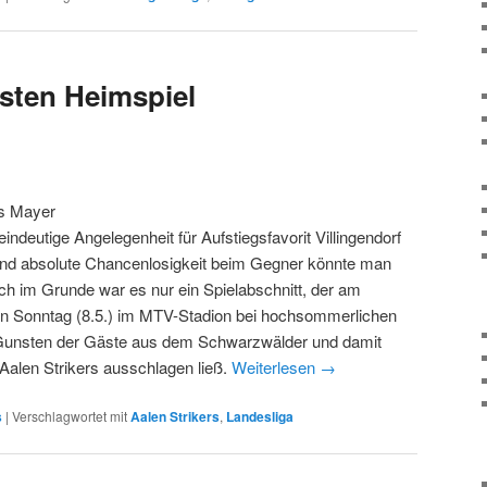
rsten Heimspiel
s Mayer
eindeutige Angelegenheit für Aufstiegsfavorit Villingendorf
d absolute Chancenlosigkeit beim Gegner könnte man
h im Grunde war es nur ein Spielabschnitt, der am
n Sonntag (8.5.) im MTV-Stadion bei hochsommerlichen
Gunsten der Gäste aus dem Schwarzwälder und damit
alen Strikers ausschlagen ließ.
Weiterlesen
→
s
|
Verschlagwortet mit
Aalen Strikers
,
Landesliga