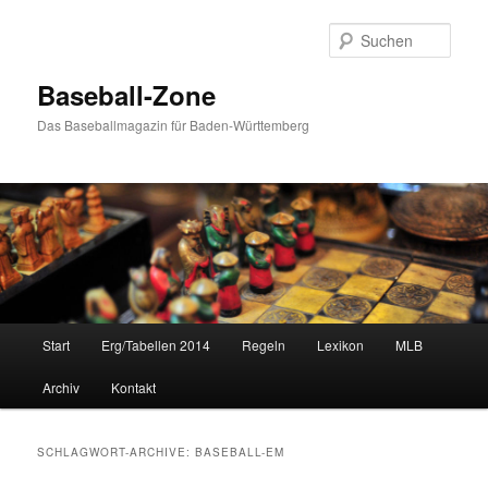
Zum
Zum
Inhalt
sekundären
Such
wechseln
Inhalt
wechseln
Baseball-Zone
Das Baseballmagazin für Baden-Württemberg
Hauptmenü
Start
Erg/Tabellen 2014
Regeln
Lexikon
MLB
Archiv
Kontakt
SCHLAGWORT-ARCHIVE:
BASEBALL-EM