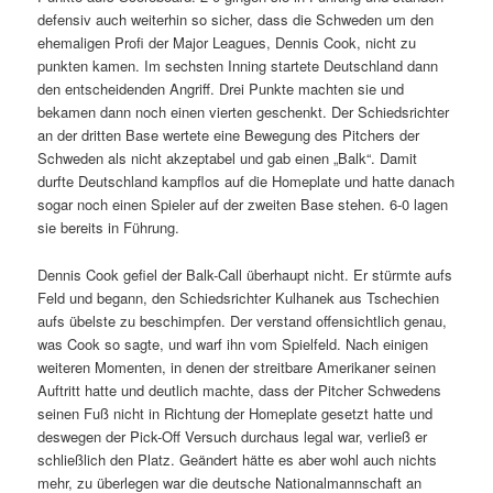
defensiv auch weiterhin so sicher, dass die Schweden um den
ehemaligen Profi der Major Leagues, Dennis Cook, nicht zu
punkten kamen. Im sechsten Inning startete Deutschland dann
den entscheidenden Angriff. Drei Punkte machten sie und
bekamen dann noch einen vierten geschenkt. Der Schiedsrichter
an der dritten Base wertete eine Bewegung des Pitchers der
Schweden als nicht akzeptabel und gab einen „Balk“. Damit
durfte Deutschland kampflos auf die Homeplate und hatte danach
sogar noch einen Spieler auf der zweiten Base stehen. 6-0 lagen
sie bereits in Führung.
Dennis Cook gefiel der Balk-Call überhaupt nicht. Er stürmte aufs
Feld und begann, den Schiedsrichter Kulhanek aus Tschechien
aufs übelste zu beschimpfen. Der verstand offensichtlich genau,
was Cook so sagte, und warf ihn vom Spielfeld. Nach einigen
weiteren Momenten, in denen der streitbare Amerikaner seinen
Auftritt hatte und deutlich machte, dass der Pitcher Schwedens
seinen Fuß nicht in Richtung der Homeplate gesetzt hatte und
deswegen der Pick-Off Versuch durchaus legal war, verließ er
schließlich den Platz. Geändert hätte es aber wohl auch nichts
mehr, zu überlegen war die deutsche Nationalmannschaft an