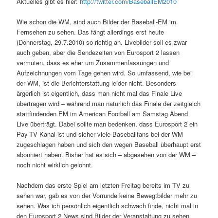
Aktuelles gibt es hier:
http://twitter.com/BaseballEM2010
Wie schon die WM, sind auch Bilder der Baseball-EM im
Fernsehen zu sehen. Das fängt allerdings erst heute
(Donnerstag, 29.7.2010) so richtig an. Livebilder soll es zwar
auch geben, aber die Sendezeiten von Eurosport 2 lassen
vermuten, dass es eher um Zusammenfassungen und
Aufzeichnungen vom Tage gehen wird. So umfassend, wie bei
der WM, ist die Berichterstattung leider nicht. Besonders
ärgerlich ist eigentlich, dass man nicht mal das Finale Live
übertragen wird – während man natürlich das Finale der zeitgleich
stattfindenden EM im American Football am Samstag Abend
Live überträgt. Dabei sollte man bedenken, dass Eurosport 2 ein
Pay-TV Kanal ist und sicher viele Baseballfans bei der WM
zugeschlagen haben und sich den wegen Baseball überhaupt erst
abonniert haben. Bisher hat es sich – abgesehen von der WM –
noch nicht wirklich gelohnt.
Nachdem das erste Spiel am letzten Freitag bereits im TV zu
sehen war, gab es von der Vorrunde keine Bewegtbilder mehr zu
sehen. Was ich persönlich eigentlich schwach finde, nicht mal in
den Eurosport 2 News sind Bilder der Veranstaltung zu sehen