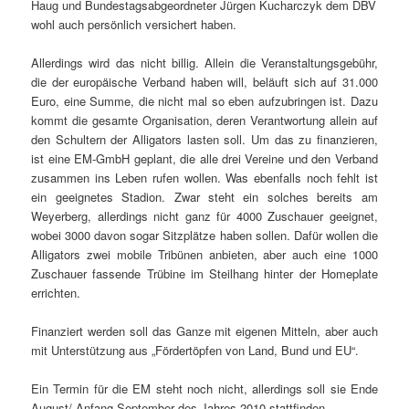
Haug und Bundestagsabgeordneter Jürgen Kucharczyk dem DBV
wohl auch persönlich versichert haben.
Allerdings wird das nicht billig. Allein die Veranstaltungsgebühr,
die der europäische Verband haben will, beläuft sich auf 31.000
Euro, eine Summe, die nicht mal so eben aufzubringen ist. Dazu
kommt die gesamte Organisation, deren Verantwortung allein auf
den Schultern der Alligators lasten soll. Um das zu finanzieren,
ist eine EM-GmbH geplant, die alle drei Vereine und den Verband
zusammen ins Leben rufen wollen. Was ebenfalls noch fehlt ist
ein geeignetes Stadion. Zwar steht ein solches bereits am
Weyerberg, allerdings nicht ganz für 4000 Zuschauer geeignet,
wobei 3000 davon sogar Sitzplätze haben sollen. Dafür wollen die
Alligators zwei mobile Tribünen anbieten, aber auch eine 1000
Zuschauer fassende Trübine im Steilhang hinter der Homeplate
errichten.
Finanziert werden soll das Ganze mit eigenen Mitteln, aber auch
mit Unterstützung aus „Fördertöpfen von Land, Bund und EU“.
Ein Termin für die EM steht noch nicht, allerdings soll sie Ende
August/ Anfang September des Jahres 2010 stattfinden.