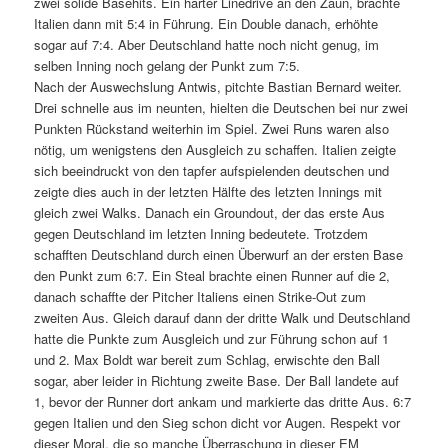
zwei solide Basehits. Ein harter Linedrive an den Zaun, brachte
Italien dann mit 5:4 in Führung. Ein Double danach, erhöhte
sogar auf 7:4. Aber Deutschland hatte noch nicht genug, im
selben Inning noch gelang der Punkt zum 7:5.
Nach der Auswechslung Antwis, pitchte Bastian Bernard weiter.
Drei schnelle aus im neunten, hielten die Deutschen bei nur zwei
Punkten Rückstand weiterhin im Spiel. Zwei Runs waren also
nötig, um wenigstens den Ausgleich zu schaffen. Italien zeigte
sich beeindruckt von den tapfer aufspielenden deutschen und
zeigte dies auch in der letzten Hälfte des letzten Innings mit
gleich zwei Walks. Danach ein Groundout, der das erste Aus
gegen Deutschland im letzten Inning bedeutete. Trotzdem
schafften Deutschland durch einen Überwurf an der ersten Base
den Punkt zum 6:7. Ein Steal brachte einen Runner auf die 2,
danach schaffte der Pitcher Italiens einen Strike-Out zum
zweiten Aus. Gleich darauf dann der dritte Walk und Deutschland
hatte die Punkte zum Ausgleich und zur Führung schon auf 1
und 2. Max Boldt war bereit zum Schlag, erwischte den Ball
sogar, aber leider in Richtung zweite Base. Der Ball landete auf
1, bevor der Runner dort ankam und markierte das dritte Aus. 6:7
gegen Italien und den Sieg schon dicht vor Augen. Respekt vor
dieser Moral, die so manche Überraschung in dieser EM