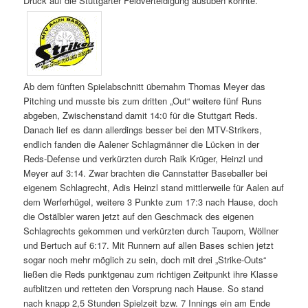
Druck auf die Stuttgarter Feldverteidigung ausüben konnte.
Ab dem fünften Spielabschnitt übernahm Thomas Meyer das
Pitching und musste bis zum dritten „Out“ weitere fünf Runs
abgeben, Zwischenstand damit 14:0 für die Stuttgart Reds.
Danach lief es dann allerdings besser bei den MTV-Strikers,
endlich fanden die Aalener Schlagmänner die Lücken in der
Reds-Defense und verkürzten durch Raik Krüger, Heinzl und
Meyer auf 3:14. Zwar brachten die Cannstatter Baseballer bei
eigenem Schlagrecht, Adis Heinzl stand mittlerweile für Aalen auf
dem Werferhügel, weitere 3 Punkte zum 17:3 nach Hause, doch
die Ostälbler waren jetzt auf den Geschmack des eigenen
Schlagrechts gekommen und verkürzten durch Tauporn, Wöllner
und Bertuch auf 6:17. Mit Runnern auf allen Bases schien jetzt
sogar noch mehr möglich zu sein, doch mit drei „Strike-Outs“
ließen die Reds punktgenau zum richtigen Zeitpunkt ihre Klasse
aufblitzen und retteten den Vorsprung nach Hause. So stand
nach knapp 2,5 Stunden Spielzeit bzw. 7 Innings ein am Ende