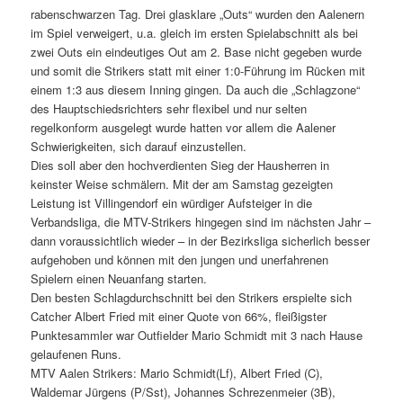
rabenschwarzen Tag. Drei glasklare „Outs“ wurden den Aalenern
im Spiel verweigert, u.a. gleich im ersten Spielabschnitt als bei
zwei Outs ein eindeutiges Out am 2. Base nicht gegeben wurde
und somit die Strikers statt mit einer 1:0-Führung im Rücken mit
einem 1:3 aus diesem Inning gingen. Da auch die „Schlagzone“
des Hauptschiedsrichters sehr flexibel und nur selten
regelkonform ausgelegt wurde hatten vor allem die Aalener
Schwierigkeiten, sich darauf einzustellen.
Dies soll aber den hochverdienten Sieg der Hausherren in
keinster Weise schmälern. Mit der am Samstag gezeigten
Leistung ist Villingendorf ein würdiger Aufsteiger in die
Verbandsliga, die MTV-Strikers hingegen sind im nächsten Jahr –
dann voraussichtlich wieder – in der Bezirksliga sicherlich besser
aufgehoben und können mit den jungen und unerfahrenen
Spielern einen Neuanfang starten.
Den besten Schlagdurchschnitt bei den Strikers erspielte sich
Catcher Albert Fried mit einer Quote von 66%, fleißigster
Punktesammler war Outfielder Mario Schmidt mit 3 nach Hause
gelaufenen Runs.
MTV Aalen Strikers: Mario Schmidt(Lf), Albert Fried (C),
Waldemar Jürgens (P/Sst), Johannes Schrezenmeier (3B),