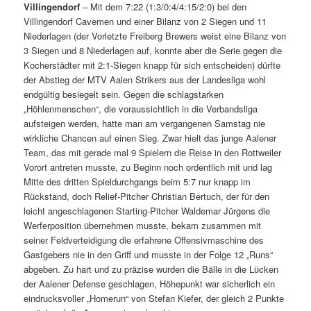
Villingendorf
– Mit dem 7:22 (1:3/0:4/4:15/2:0) bei den
Villingendorf Cavemen und einer Bilanz von 2 Siegen und 11
Niederlagen (der Vorletzte Freiberg Brewers weist eine Bilanz von
3 Siegen und 8 Niederlagen auf, konnte aber die Serie gegen die
Kocherstädter mit 2:1-Siegen knapp für sich entscheiden) dürfte
der Abstieg der MTV Aalen Strikers aus der Landesliga wohl
endgültig besiegelt sein. Gegen die schlagstarken
„Höhlenmenschen“, die voraussichtlich in die Verbandsliga
aufsteigen werden, hatte man am vergangenen Samstag nie
wirkliche Chancen auf einen Sieg. Zwar hielt das junge Aalener
Team, das mit gerade mal 9 Spielern die Reise in den Rottweiler
Vorort antreten musste, zu Beginn noch ordentlich mit und lag
Mitte des dritten Spieldurchgangs beim 5:7 nur knapp im
Rückstand, doch Relief-Pitcher Christian Bertuch, der für den
leicht angeschlagenen Starting-Pitcher Waldemar Jürgens die
Werferposition übernehmen musste, bekam zusammen mit
seiner Feldverteidigung die erfahrene Offensivmaschine des
Gastgebers nie in den Griff und musste in der Folge 12 „Runs“
abgeben. Zu hart und zu präzise wurden die Bälle in die Lücken
der Aalener Defense geschlagen, Höhepunkt war sicherlich ein
eindrucksvoller „Homerun“ von Stefan Kiefer, der gleich 2 Punkte