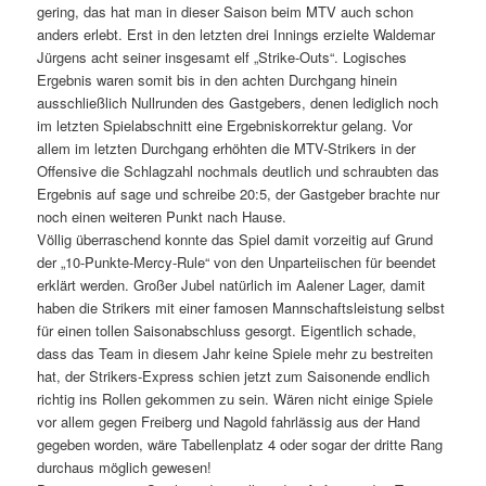
gering, das hat man in dieser Saison beim MTV auch schon
anders erlebt. Erst in den letzten drei Innings erzielte Waldemar
Jürgens acht seiner insgesamt elf „Strike-Outs“. Logisches
Ergebnis waren somit bis in den achten Durchgang hinein
ausschließlich Nullrunden des Gastgebers, denen lediglich noch
im letzten Spielabschnitt eine Ergebniskorrektur gelang. Vor
allem im letzten Durchgang erhöhten die MTV-Strikers in der
Offensive die Schlagzahl nochmals deutlich und schraubten das
Ergebnis auf sage und schreibe 20:5, der Gastgeber brachte nur
noch einen weiteren Punkt nach Hause.
Völlig überraschend konnte das Spiel damit vorzeitig auf Grund
der „10-Punkte-Mercy-Rule“ von den Unparteiischen für beendet
erklärt werden. Großer Jubel natürlich im Aalener Lager, damit
haben die Strikers mit einer famosen Mannschaftsleistung selbst
für einen tollen Saisonabschluss gesorgt. Eigentlich schade,
dass das Team in diesem Jahr keine Spiele mehr zu bestreiten
hat, der Strikers-Express schien jetzt zum Saisonende endlich
richtig ins Rollen gekommen zu sein. Wären nicht einige Spiele
vor allem gegen Freiberg und Nagold fahrlässig aus der Hand
gegeben worden, wäre Tabellenplatz 4 oder sogar der dritte Rang
durchaus möglich gewesen!