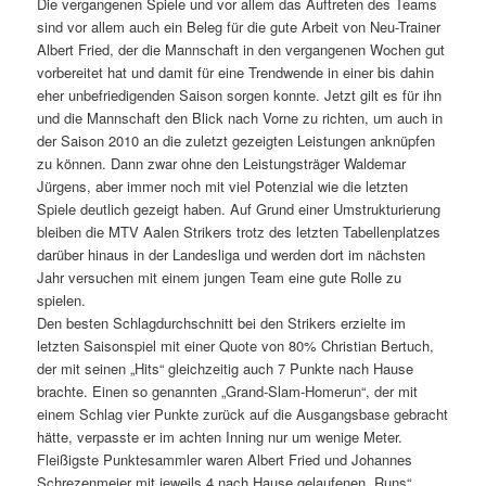
Die vergangenen Spiele und vor allem das Auftreten des Teams
sind vor allem auch ein Beleg für die gute Arbeit von Neu-Trainer
Albert Fried, der die Mannschaft in den vergangenen Wochen gut
vorbereitet hat und damit für eine Trendwende in einer bis dahin
eher unbefriedigenden Saison sorgen konnte. Jetzt gilt es für ihn
und die Mannschaft den Blick nach Vorne zu richten, um auch in
der Saison 2010 an die zuletzt gezeigten Leistungen anknüpfen
zu können. Dann zwar ohne den Leistungsträger Waldemar
Jürgens, aber immer noch mit viel Potenzial wie die letzten
Spiele deutlich gezeigt haben. Auf Grund einer Umstrukturierung
bleiben die MTV Aalen Strikers trotz des letzten Tabellenplatzes
darüber hinaus in der Landesliga und werden dort im nächsten
Jahr versuchen mit einem jungen Team eine gute Rolle zu
spielen.
Den besten Schlagdurchschnitt bei den Strikers erzielte im
letzten Saisonspiel mit einer Quote von 80% Christian Bertuch,
der mit seinen „Hits“ gleichzeitig auch 7 Punkte nach Hause
brachte. Einen so genannten „Grand-Slam-Homerun“, der mit
einem Schlag vier Punkte zurück auf die Ausgangsbase gebracht
hätte, verpasste er im achten Inning nur um wenige Meter.
Fleißigste Punktesammler waren Albert Fried und Johannes
Schrezenmeier mit jeweils 4 nach Hause gelaufenen „Runs“.