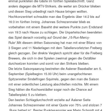
einmal punkteten die Gäste im fünften Spielabschnitt. Ganz
anders dagegen die MTV-Strikers, die weiter am Drücker blieben
und diesen Sieg unbedingt nach Hause bringen wollten.
Hochkonzentriert schraubte man das Ergebnis über 14:2 bis auf
16:3 im fünften Inning. Johannes Schrezenmeier blieb es
vorbehalten mit einem Basehit drei weitere Punkte zum Endstand
von 19:3 nach Hause zu schlagen. Die Unparteiischen beendeten
das Spiel danach vorzeitig auf Grund der „15-Run-Mercy-
Rule“.Mit diesem dritten Saisonsieg hat man mit einer Bilanz von
3 Siegen und 11 Niederlagen mit dem Tabellenvorletzten Freiberg
gleich gezogen. Der direkte Vergleich spricht aber für die Freiberg
Brewers, die sich in drei Spielen zweimal gegen die Ostälbler
durchsetzen konnten und somit vor den Strikers bleiben.
Die letzte Saisonpaarung bestreiten die Aalener Baseballer am 5.
September (Spielbeginn 15.00 Uhr) beim unangefochtenen
Spitzenreiter Sindelfingen Squirrels, gegen den man die Saison
mit einer ordentlichen Leistung abschließen möchte. Mit einem
Sieg hätten die Kochserstädter sogar noch die Chance auf
Tabellenplatz 5 zu klettern.
Den besten Schlagdurchschnitt erzielte auf Aalener Seite
Johannes Schrezenmeier mit einer Quote von 75% und stolzen 7
„Runs batted in“. Bester Punktesammler war Mario Schmidt mit 4