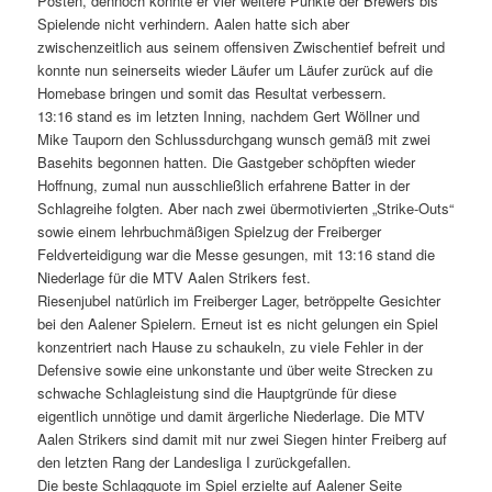
Posten, dennoch konnte er vier weitere Punkte der Brewers bis
Spielende nicht verhindern. Aalen hatte sich aber
zwischenzeitlich aus seinem offensiven Zwischentief befreit und
konnte nun seinerseits wieder Läufer um Läufer zurück auf die
Homebase bringen und somit das Resultat verbessern.
13:16 stand es im letzten Inning, nachdem Gert Wöllner und
Mike Tauporn den Schlussdurchgang wunsch gemäß mit zwei
Basehits begonnen hatten. Die Gastgeber schöpften wieder
Hoffnung, zumal nun ausschließlich erfahrene Batter in der
Schlagreihe folgten. Aber nach zwei übermotivierten „Strike-Outs“
sowie einem lehrbuchmäßigen Spielzug der Freiberger
Feldverteidigung war die Messe gesungen, mit 13:16 stand die
Niederlage für die MTV Aalen Strikers fest.
Riesenjubel natürlich im Freiberger Lager, betröppelte Gesichter
bei den Aalener Spielern. Erneut ist es nicht gelungen ein Spiel
konzentriert nach Hause zu schaukeln, zu viele Fehler in der
Defensive sowie eine unkonstante und über weite Strecken zu
schwache Schlagleistung sind die Hauptgründe für diese
eigentlich unnötige und damit ärgerliche Niederlage. Die MTV
Aalen Strikers sind damit mit nur zwei Siegen hinter Freiberg auf
den letzten Rang der Landesliga I zurückgefallen.
Die beste Schlagquote im Spiel erzielte auf Aalener Seite