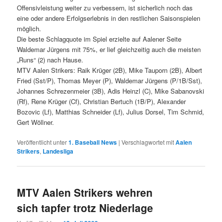
Offensivleistung weiter zu verbessern, ist sicherlich noch das
eine oder andere Erfolgserlebnis in den restlichen Saisonspielen
möglich.
Die beste Schlagquote im Spiel erzielte auf Aalener Seite
Waldemar Jürgens mit 75%, er lief gleichzeitig auch die meisten
„Runs“ (2) nach Hause.
MTV Aalen Strikers: Raik Krüger (2B), Mike Tauporn (2B), Albert
Fried (Sst/P), Thomas Meyer (P), Waldemar Jürgens (P/1B/Sst),
Johannes Schrezenmeier (3B), Adis Heinzl (C), Mike Sabanovski
(Rf), Rene Krüger (Cf), Christian Bertuch (1B/P), Alexander
Bozovic (Lf), Matthias Schneider (Lf), Julius Dorsel, Tim Schmid,
Gert Wöllner.
Veröffentlicht unter
1. Baseball News
|
Verschlagwortet mit
Aalen
Strikers
,
Landesliga
MTV Aalen Strikers wehren
sich tapfer trotz Niederlage