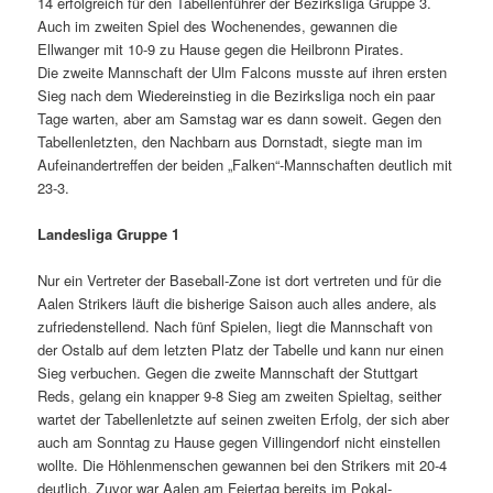
14 erfolgreich für den Tabellenführer der Bezirksliga Gruppe 3.
Auch im zweiten Spiel des Wochenendes, gewannen die
Ellwanger mit 10-9 zu Hause gegen die Heilbronn Pirates.
Die zweite Mannschaft der Ulm Falcons musste auf ihren ersten
Sieg nach dem Wiedereinstieg in die Bezirksliga noch ein paar
Tage warten, aber am Samstag war es dann soweit. Gegen den
Tabellenletzten, den Nachbarn aus Dornstadt, siegte man im
Aufeinandertreffen der beiden „Falken“-Mannschaften deutlich mit
23-3.
Landesliga Gruppe 1
Nur ein Vertreter der Baseball-Zone ist dort vertreten und für die
Aalen Strikers läuft die bisherige Saison auch alles andere, als
zufriedenstellend. Nach fünf Spielen, liegt die Mannschaft von
der Ostalb auf dem letzten Platz der Tabelle und kann nur einen
Sieg verbuchen. Gegen die zweite Mannschaft der Stuttgart
Reds, gelang ein knapper 9-8 Sieg am zweiten Spieltag, seither
wartet der Tabellenletzte auf seinen zweiten Erfolg, der sich aber
auch am Sonntag zu Hause gegen Villingendorf nicht einstellen
wollte. Die Höhlenmenschen gewannen bei den Strikers mit 20-4
deutlich. Zuvor war Aalen am Feiertag bereits im Pokal-