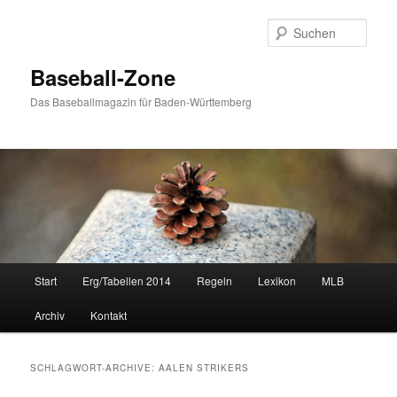
Zum
Zum
Inhalt
sekundären
Such
wechseln
Inhalt
wechseln
Baseball-Zone
Das Baseballmagazin für Baden-Württemberg
Hauptmenü
Start
Erg/Tabellen 2014
Regeln
Lexikon
MLB
Archiv
Kontakt
SCHLAGWORT-ARCHIVE:
AALEN STRIKERS