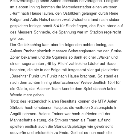
Feldverteidigung seine Sache ebenfalls hervorragend. Lediglich
im siebten Inning konnten die Mercedesstädter einen weiteren
„Run“ nach Hause laufen, den Ostälblern gelangen durch Rene
Krüger und Adis Heinzl deren zwei. Zwischenstand nach sieben
gespielten Innings somit 5:4 für Sindelfingen, das Spiel stand auf
des Messers Schneide, die Spannung war im Stadion regelrecht
greifbar.
Der Genickschlag kam aber im folgenden achten Inning, als
Aalens Pitcher plötzlich massive Schwierigkeiten mit der „Strike-
Zone“ bekamen und die Squirrels so dank etlicher „Walks“ und
einem sogenannten „Hit by Pitch“ zahlreiche Läufer auf Base
brachten, die sie in der Folge mit insgesamt vier gut platzierten
„Basehits“ Punkt um Punkt nach Hause brachten. So stand es
nach dem achten Inning überraschender Weise deutlich 15:4 für
die Gäste, das Aalener Team konnte dem Spiel danach keine
Wende mehr geben.
Trotz des letztendlich klaren Resultats können die MTV Aalen
Strikers hoch erhobenen Hauptes die weiteren Saisonspiele in
Angriff nehmen. Aalens Trainer war hoch zufrieden mit der
Mannschaftsleistung, die Strikers traten als Team auf und
spielten endlich auch die Standardspielzüge wie gewünscht
souverän und erfolgreich zu Ende. Gelingt es nun noch die