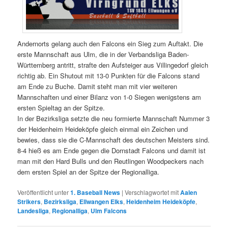
Andernorts gelang auch den Falcons ein Sieg zum Auftakt. Die
erste Mannschaft aus Ulm, die in der Verbandsliga Baden-
Württemberg antritt, strafte den Aufsteiger aus Villingedorf gleich
richtig ab. Ein Shutout mit 13-0 Punkten für die Falcons stand
am Ende zu Buche. Damit steht man mit vier weiteren
Mannschaften und einer Bilanz von 1-0 Siegen wenigstens am
ersten Spieltag an der Spitze.
In der Bezirksliga setzte die neu formierte Mannschaft Nummer 3
der Heidenheim Heideköpfe gleich einmal ein Zeichen und
bewies, dass sie die C-Mannschaft des deutschen Meisters sind.
8-4 hieß es am Ende gegen die Dornstadt Falcons und damit ist
man mit den Hard Bulls und den Reutlingen Woodpeckers nach
dem ersten Spiel an der Spitze der Regionalliga.
Veröffentlicht unter
1. Baseball News
|
Verschlagwortet mit
Aalen
Strikers
,
Bezirksliga
,
Ellwangen Elks
,
Heidenheim Heideköpfe
,
Landesliga
,
Regionalliga
,
Ulm Falcons