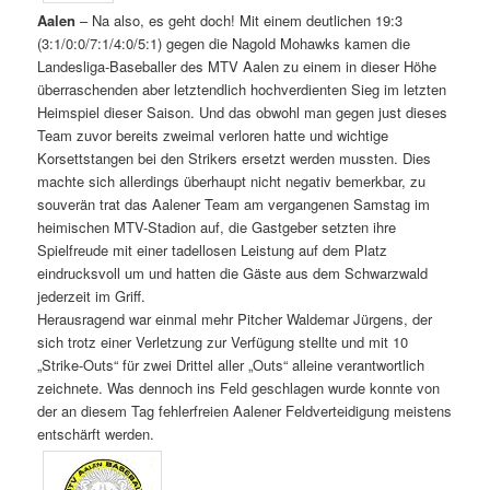
Aalen
– Na also, es geht doch! Mit einem deutlichen 19:3
(3:1/0:0/7:1/4:0/5:1) gegen die Nagold Mohawks kamen die
Landesliga-Baseballer des MTV Aalen zu einem in dieser Höhe
überraschenden aber letztendlich hochverdienten Sieg im letzten
Heimspiel dieser Saison. Und das obwohl man gegen just dieses
Team zuvor bereits zweimal verloren hatte und wichtige
Korsettstangen bei den Strikers ersetzt werden mussten. Dies
machte sich allerdings überhaupt nicht negativ bemerkbar, zu
souverän trat das Aalener Team am vergangenen Samstag im
heimischen MTV-Stadion auf, die Gastgeber setzten ihre
Spielfreude mit einer tadellosen Leistung auf dem Platz
eindrucksvoll um und hatten die Gäste aus dem Schwarzwald
jederzeit im Griff.
Herausragend war einmal mehr Pitcher Waldemar Jürgens, der
sich trotz einer Verletzung zur Verfügung stellte und mit 10
„Strike-Outs“ für zwei Drittel aller „Outs“ alleine verantwortlich
zeichnete. Was dennoch ins Feld geschlagen wurde konnte von
der an diesem Tag fehlerfreien Aalener Feldverteidigung meistens
entschärft werden.