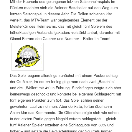
Mit der Euphorie des gelungenen letzten Saisonheimspiels im
Rücken machten sich die Aalener Baseballer auf den Weg zum
letzten Saisonspiel in diesem Jahr. Die Rollen schienen klar
verteilt, das MTV-Team war begleitendes Element bei der
Meisterkür des Heimteams, das mit gleich fünf Spielern des
höherklassigen Verbandsligakaders verstärkt antrat, darunter mit
Gianni Ferraro den Catcher und Nummer-1-Batter im Team!
Das Spiel begann allerdings zunächst mit einem Paukenschlag
der Ostälbler, im ersten Inning ging man nach zwei „Basehits“
und drei „Walks“ mit 4:0 in Führung. Sindelfingen zeigte sich aber
keineswegs geschockt und konterte bei eigenem Schlagrecht mit
fünf eigenen Punkten zum 5:4, das Spiel schien seinen
gewohnten Lauf zu nehmen. Aber denkste, fortan übernahm
Aalen klar das Kommando. Die Offensive zeigte sich wie schon
in der letzten Partie gegen Nagold extrem schlagstark – gleich
fünf Aalener Spieler erzielten eine Schlagquote von 50% und
höher – und setzte die Feldverteidigung der Squirrels immer