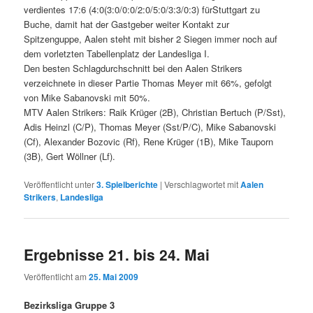
verdientes 17:6 (4:0(3:0/0:0/2:0/5:0/3:3/0:3) fürStuttgart zu
Buche, damit hat der Gastgeber weiter Kontakt zur
Spitzenguppe, Aalen steht mit bisher 2 Siegen immer noch auf
dem vorletzten Tabellenplatz der Landesliga I.
Den besten Schlagdurchschnitt bei den Aalen Strikers
verzeichnete in dieser Partie Thomas Meyer mit 66%, gefolgt
von Mike Sabanovski mit 50%.
MTV Aalen Strikers: Raik Krüger (2B), Christian Bertuch (P/Sst),
Adis Heinzl (C/P), Thomas Meyer (Sst/P/C), Mike Sabanovski
(Cf), Alexander Bozovic (Rf), Rene Krüger (1B), Mike Tauporn
(3B), Gert Wöllner (Lf).
Veröffentlicht unter
3. Spielberichte
|
Verschlagwortet mit
Aalen
Strikers
,
Landesliga
Ergebnisse 21. bis 24. Mai
Veröffentlicht am
25. Mai 2009
Bezirksliga Gruppe 3