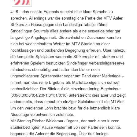
4:15 – das nackte Ergebnis scheint eine klare Sprache zu
sprechen. Allerdings war die sonntägliche Partie der MTV Aalen
Strikers zu Hause gegen den Landesliga-Tabellenführer
Sindelfingen Squirrels alles andere als eine einseitige oder gar
langweilige Angelegenheit. Die zahlreichen Zuschauer konnten
sich bei wechselhaftem Wetter im MTV-Stadion an einer
hochklassigen und packenden Begegnung erfreuen. Über nahezu
die komplette Spieldauer waren die Strikers der mit starken und
erfahrenen Spielern bestückten Sindelfinger Verbandsligareserve
mindestens ebenbürtig und hatten den bisher noch
ungeschlagenen Spitzenreiter sogar am Rand einer Niederlage –
nimmt man das reine Ergebnis als Maßstab eigentlich schwer
nachvollziehbar. Der Blick auf die einzelnen Inning-Ergebnisse
(0:0/0:0/0:0/0:4/2:0/1:0/1:1/0:10) unterstreicht dies aber und zeigt
andererseits, dass erneut ein einziger Spielabschnitt die MTVler
um den verdienten Lohn brachte bzw. für die letztendlich klare
Niederlage verantwortlich zeichnete.
Mit Starting-Pitcher Waldemar Jürgens, der nach einer kurzen
studienbedingten Pause wieder mit von der Partie sein konnte,
begannen die Aalener die Begegnung. Über drei Innings