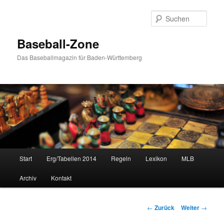
Zum
Inhalt
Such
wechseln
Baseball-Zone
Das Baseballmagazin für Baden-Württemberg
Hauptmenü
Start
Erg/Tabellen 2014
Regeln
Lexikon
MLB
Archiv
Kontakt
Beitrags-
←
Zurück
Weiter
→
Navigation