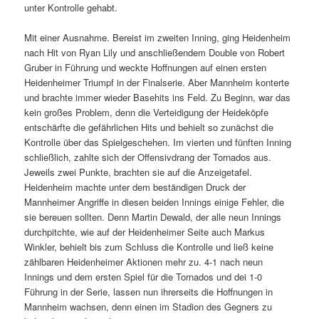
unter Kontrolle gehabt.
Mit einer Ausnahme. Bereist im zweiten Inning, ging Heidenheim
nach Hit von Ryan Lily und anschließendem Double von Robert
Gruber in Führung und weckte Hoffnungen auf einen ersten
Heidenheimer Triumpf in der Finalserie. Aber Mannheim konterte
und brachte immer wieder Basehits ins Feld. Zu Beginn, war das
kein großes Problem, denn die Verteidigung der Heideköpfe
entschärfte die gefährlichen Hits und behielt so zunächst die
Kontrolle über das Spielgeschehen. Im vierten und fünften Inning
schließlich, zahlte sich der Offensivdrang der Tornados aus.
Jeweils zwei Punkte, brachten sie auf die Anzeigetafel.
Heidenheim machte unter dem beständigen Druck der
Mannheimer Angriffe in diesen beiden Innings einige Fehler, die
sie bereuen sollten. Denn Martin Dewald, der alle neun Innings
durchpitchte, wie auf der Heidenheimer Seite auch Markus
Winkler, behielt bis zum Schluss die Kontrolle und ließ keine
zählbaren Heidenheimer Aktionen mehr zu. 4-1 nach neun
Innings und dem ersten Spiel für die Tornados und dei 1-0
Führung in der Serie, lassen nun ihrerseits die Hoffnungen in
Mannheim wachsen, denn einen im Stadion des Gegners zu